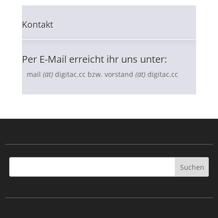
Kontakt
Veranstaltungen
Per E-Mail erreicht ihr uns unter:
Digitales Aachen e.V.
mail
(ät)
digitac.cc bzw. vorstand
(ät)
digitac.cc
Repair Café
Mitglied werden
Digitac:Voidspace
Digitac Intern