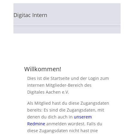
Digitac Intern
Veranstaltungen
Digitales Aachen e.V.
Repair Café
Mitglied werden
Willkommen!
Dies ist die Startseite und der Login zum
internen Mitglieder-Bereich des
Digitac:Voidspace
Digitales Aachen e.V.
Als Mitglied hast du diese Zugangsdaten
Digitac Intern
bereits: Es sind die Zugangsdaten, mit
denen du dich auch in
unserem
Redmine
anmelden würdest. Falls du
diese Zugangsdaten nicht hast (nie